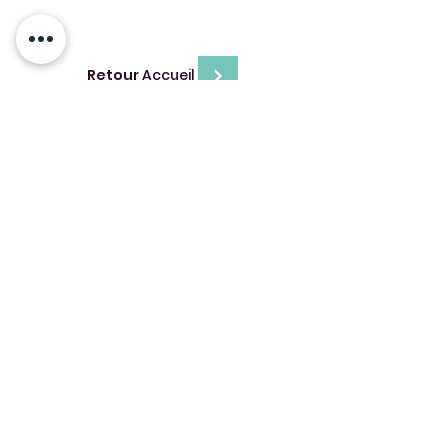
Retour
Accueil
Siège social : 8 impasse de Belgique, 44300
NANTES
candidat.rwo@retravailler.org
02 49 09 14 59
Tous nos centres
CGV
RGPD
Politique de confidentialité
Cookies