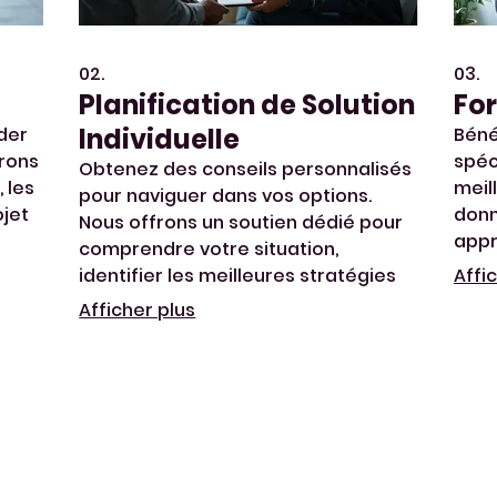
02.
03.
Planification de Solution
For
Individuelle
der
Béné
erons
spéc
Obtenez des conseils personnalisés
 les
meil
pour naviguer dans vos options.
ojet
donn
Nous offrons un soutien dédié pour
appr
comprendre votre situation,
 à
parc
identifier les meilleures stratégies
Affi
les 
et définir un plan d'action clair pour
Afficher plus
atteindre vos objectifs.
que, 44300 NANTES