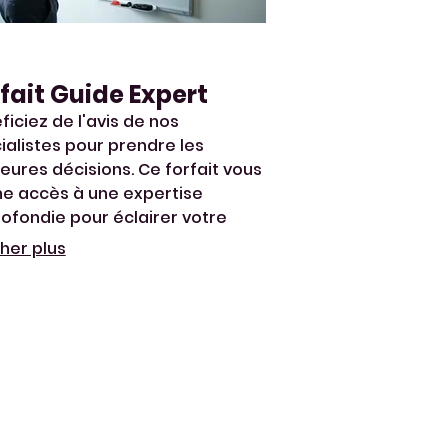
fait Guide Expert
ficiez de l'avis de nos
ialistes pour prendre les
leures décisions. Ce forfait vous
e accès à une expertise
ofondie pour éclairer votre
ours et vous aider à surmonter
cher plus
obstacles avec confiance.