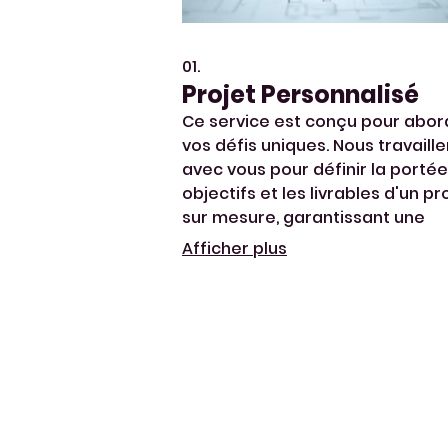
01.
Projet Personnalisé
Ce service est conçu pour abor
vos défis uniques. Nous travaill
avec vous pour définir la portée,
objectifs et les livrables d'un pr
sur mesure, garantissant une
solution parfaitement adaptée
Afficher plus
vos besoins spécifiques.
Siège social : 8 impasse de Belgi
candidat.rwo@retravailler.or
g
02 49 09 14 59