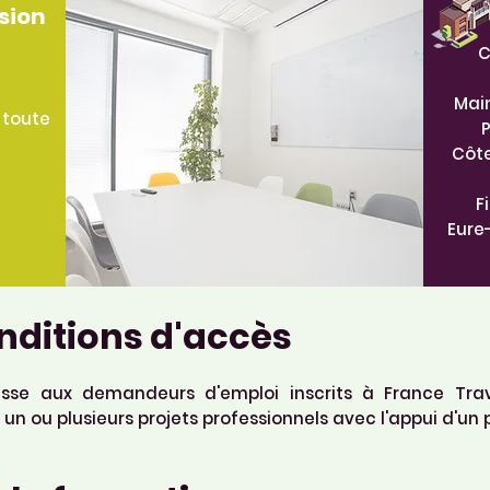
sion
C
Main
 toute
P
Côte
F
Eure-
nditions d'accès
dresse aux demandeurs d'emploi inscrits à France Tra
n ou plusieurs projets professionnels avec l'appui d'un p