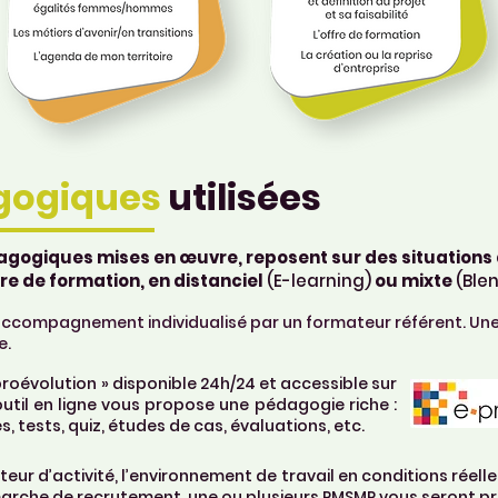
gogiques
utilisées
agogiques mises en œuvre, reposent sur des situations
re de formation, en distanciel
(E-learning)
ou mixte
(Ble
un accompagnement individualisé par un formateur référent. Un
e.
roévolution » disponible 24h/24 et accessible sur
outil en ligne vous propose une pédagogie riche :
s, tests, quiz, études de cas, évaluations, etc.
eur d’activité, l’environnement de travail en conditions réelles
émarche de recrutement, une ou plusieurs PMSMP vous seront p