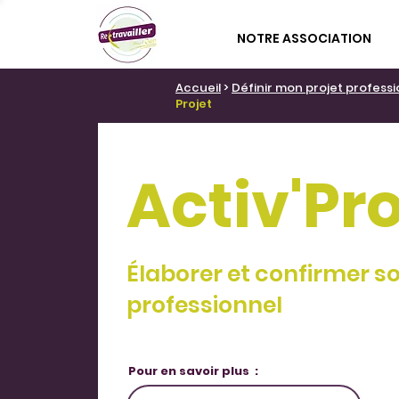
NOTRE ASSOCIATION
Accueil
>
Définir mon projet profess
Projet
Activ'Pro
Élaborer et confirmer so
professionnel
Pour en savoir plus :