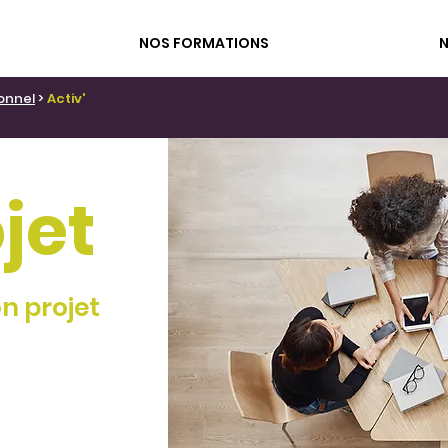
NOS FORMATIONS
N
ionnel
>
Activ'
jet
n projet