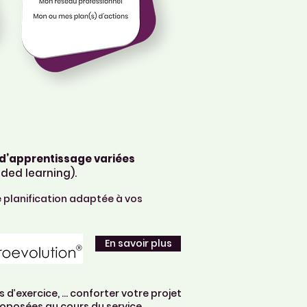
 d’apprentissage variées
nded learning).
e planification adaptée à vos
En savoir plus
 d’exercice, ... conforter votre projet
roposées au cours du service.