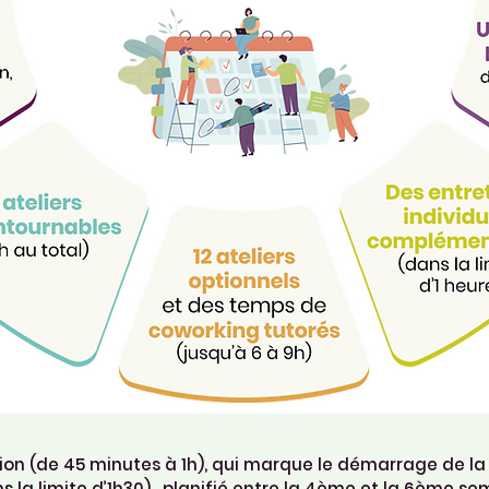
ion (de 45 minutes à 1h), qui marque le démarrage de la
s la limite d’1h30), planifié entre la 4ème et la 6ème se